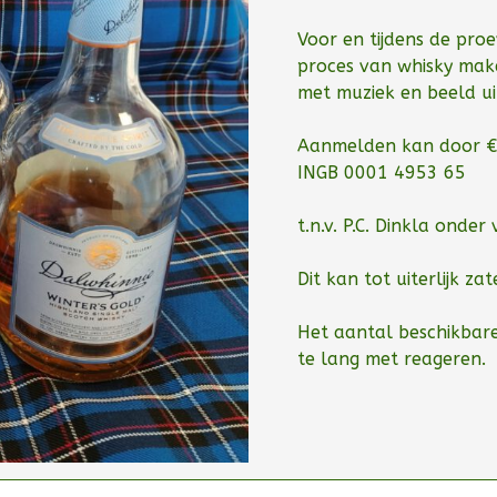
Voor en tijdens de proe
proces van whisky make
met muziek en beeld ui
Aanmelden kan door €
INGB 0001 4953 65
t.n.v. P.C. Dinkla onde
Dit kan tot uiterlijk z
Het aantal beschikbare
te lang met reageren.